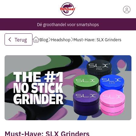
Dé groothandel voor smartshops
Terug
Blog
Headshop
Must-Have: SLX Grinders
Must-Have: SLX Grinders