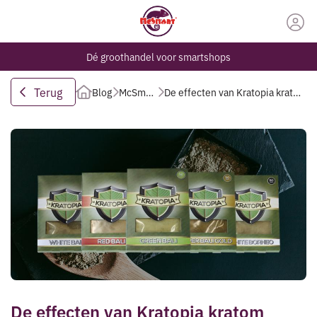
Dé groothandel voor smartshops
Terug
Blog
McSmart
De effecten van Kratopia kratom
De effecten van Kratopia kratom