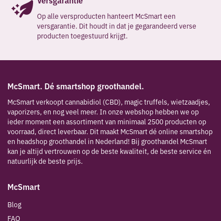
Versgarantie
retailer en na het lezen van deze blog ook enthousiast geworden
je weten wat de verschillen zijn? McSmart is ervaren en heeft alle
over de Indian Element kruiden van McSmart? Meld je dan aan en
Op alle versproducten hanteert McSmart een
kennis in huis over middelen voor de gezelligste feestjes en
word reseller van de McSmart Magic Truffels.
versgarantie. Dit houdt in dat je gegarandeerd verse
festivals!Ben je retailer en na het lezen van deze blog ook
producten toegestuurd krijgt.
enthousiast geworden over de DNX Party Pills van McSmart? Meld
je dan aan en word reseller.
McSmart. Dé smartshop groothandel.
McSmart verkoopt cannabidiol (CBD), magic truffels, wietzaadjes,
vaporizers, en nog veel meer. In onze webshop hebben we op
ieder moment een assortiment van minimaal 2500 producten op
voorraad, direct leverbaar. Dit maakt McSmart dé online smartshop
en headshop groothandel in Nederland! Bij groothandel McSmart
kan je altijd vertrouwen op de beste kwaliteit, de beste service én
natuurlijk de beste prijs.
McSmart
Blog
FAQ